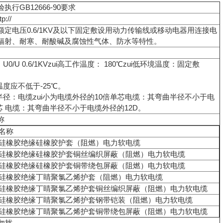
行GB12666-90要求
://
定电压0.6/1KV及以下固定敷设用动力传输线或移动电器用连接电
辐射、耐寒、耐酸碱及腐蚀性气体、防水等特性。
0/U 0.6/1KVzui高工作温度： 180℃zui低环境温度：固定敷
温度应不低于-25℃。
半径：电缆zui小为电缆外径的10倍单芯电缆：其弯曲半径不小于电
芯 电缆：其弯曲半径不小于电缆外径的12D。
称
名称
硅橡胶绝缘硅橡胶护套（阻燃）电力软电缆
硅橡胶绝缘硅橡胶护套铜丝编织屏蔽（阻燃）电力软电缆
硅橡胶绝缘硅橡胶护套铜带绕包屏蔽（阻燃）电力软电缆
硅橡胶绝缘丁睛聚氯乙烯护套（阻燃）电力软电缆
硅橡胶绝缘丁睛聚氯乙烯护套铜丝编织屏蔽（阻燃）电力软电缆
硅橡胶绝缘丁睛聚氯乙烯护套钢带铠装（阻燃）电力软电缆
硅橡胶绝缘丁睛聚氯乙烯护套铜带绕包屏蔽（阻燃）电力软电缆
勿扰