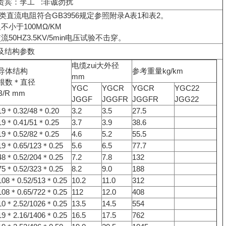
贵宾：李工 :非诚勿扰
类直流电阻符合GB3956规定参照附录A表1和表2。
不小于100MΩ/KM
50HZ3.5KV/5min电压试验不击穿。
及结构参数
电缆zui大外径
导体结构
参考重量kg/km
mm
根数＊直径
YGC
YGCR
YGCR
YGC22
B/R mm
JGGF
JGGFR
JGGFR
JGG22
19＊0.32/48＊0.20
3.2
3.5
27.5
19＊0.41/51＊0.25
3.7
3.9
38.6
19＊0.52/82＊0.25
4.6
5.2
55.5
19＊0.65/123＊0.25
5.6
6.5
77.7
48＊0.52/204＊0.25
7.2
7.8
132
75＊0.52/323＊0.25
8.2
9.0
188
108＊0.52/513＊0.25
10.2
11.0
312
108＊0.65/722＊0.25
112
12.0
408
10＊2.52/1026＊0.25
13.5
14.5
554
19＊2.16/1406＊0.25
16.5
17.5
762