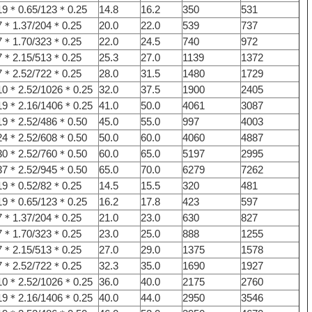
19＊0.65/123＊0.25
14.8
16.2
350
531
7＊1.37/204＊0.25
20.0
22.0
539
737
7＊1.70/323＊0.25
22.0
24.5
740
972
7＊2.15/513＊0.25
25.3
27.0
1139
1372
7＊2.52/722＊0.25
28.0
31.5
1480
1729
10＊2.52/1026＊0.25
32.0
37.5
1900
2405
19＊2.16/1406＊0.25
41.0
50.0
4061
3087
19＊2.52/486＊0.50
45.0
55.0
997
4003
24＊2.52/608＊0.50
50.0
60.0
4060
4887
30＊2.52/760＊0.50
60.0
65.0
5197
2995
37＊2.52/945＊0.50
65.0
70.0
6279
7262
19＊0.52/82＊0.25
14.5
15.5
320
481
19＊0.65/123＊0.25
16.2
17.8
423
597
7＊1.37/204＊0.25
21.0
23.0
630
827
7＊1.70/323＊0.25
23.0
25.0
888
1255
7＊2.15/513＊0.25
27.0
29.0
1375
1578
7＊2.52/722＊0.25
32.3
35.0
1690
1927
10＊2.52/1026＊0.25
36.0
40.0
2175
2760
19＊2.16/1406＊0.25
40.0
44.0
2950
3546