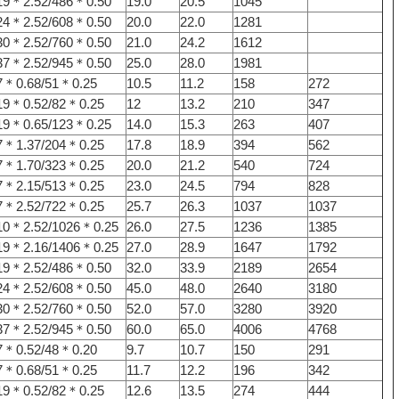
19＊2.52/486＊0.50
19.0
20.5
1045
24＊2.52/608＊0.50
20.0
22.0
1281
30＊2.52/760＊0.50
21.0
24.2
1612
37＊2.52/945＊0.50
25.0
28.0
1981
7＊0.68/51＊0.25
10.5
11.2
158
272
19＊0.52/82＊0.25
12
13.2
210
347
19＊0.65/123＊0.25
14.0
15.3
263
407
7＊1.37/204＊0.25
17.8
18.9
394
562
7＊1.70/323＊0.25
20.0
21.2
540
724
7＊2.15/513＊0.25
23.0
24.5
794
828
7＊2.52/722＊0.25
25.7
26.3
1037
1037
10＊2.52/1026＊0.25
26.0
27.5
1236
1385
19＊2.16/1406＊0.25
27.0
28.9
1647
1792
19＊2.52/486＊0.50
32.0
33.9
2189
2654
24＊2.52/608＊0.50
45.0
48.0
2640
3180
30＊2.52/760＊0.50
52.0
57.0
3280
3920
37＊2.52/945＊0.50
60.0
65.0
4006
4768
7＊0.52/48＊0.20
9.7
10.7
150
291
7＊0.68/51＊0.25
11.7
12.2
196
342
19＊0.52/82＊0.25
12.6
13.5
274
444