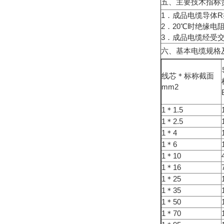
五、主要技术指标
1．成品电缆导体R
2．20℃时绝缘电阻
3．成品电缆经受交流
六、基本电缆规格
线芯＊标称截面
mm2
1＊1.5
1＊2.5
1＊4
1＊6
1＊10
1＊16
1＊25
1＊35
1＊50
1＊70