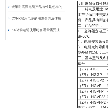
：阻燃耐火特性试验执
镀银耐高温电缆产品特性是怎样的
一、特点及用途 http
本产品适用于交流额
CXFR船用电缆的用途分类及使用条件是什么
缆，产品具有耐热
二、产品特性：
KX补偿电缆使用时有哪些需要注意的方面
1． 交流额定电压：U
设-60℃
2． 电缆安装敷设
3． 电缆允许弯曲
缆外径的15D；三
三、基本型号及名
型号
（ZR）-HGG
（ZR）-HGGP
（ZR）-HGGP2
（ZR）-HGVF
（ZR）-HGVFP
（ZR）-HGVF22
（ZR）-HGVFP2
贵宾：李工 :非诚