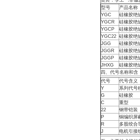
型号
产品名称
YGC
硅橡胶绝
YGCR
硅橡胶绝
YGCP
硅橡胶绝
YGC22
硅橡胶绝
JGG
硅橡胶绝
JGGR
硅橡胶绝
JGGP
硅橡胶绝
JHXG
硅橡胶绝
四、代号名称和含
代号
代号含义
Y
系列代号
G
硅橡胶
C
重型
22
钢带铠装
P
铜编织屏
R
多股绞合
J
电机引接