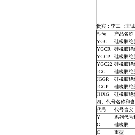
贵宾：李工 :非
型号
产品名称
YGC
硅橡胶绝
YGCR
硅橡胶绝
YGCP
硅橡胶绝
YGC22
硅橡胶绝
JGG
硅橡胶绝
JGGR
硅橡胶绝
JGGP
硅橡胶绝
JHXG
硅橡胶绝
四、代号名称和含
代号
代号含义
Y
系列代号
G
硅橡胶
C
重型