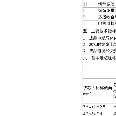
22
钢带铠装
P
铜编织屏
R
多股绞合
J
电机引接
五、主要技术指标
1．成品电缆导体R
2．20℃时绝缘电阻
3．成品电缆经受交流
六、基本电缆规格
线芯＊标称截面
mm2
B
3＊4+1＊2.5
1
3＊6+1＊4
1