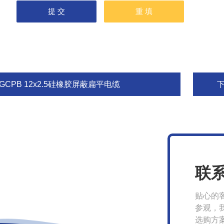
GCPB 12x2.5硅橡胶屏蔽扁平电缆
联
贴心的
参观，
选购方