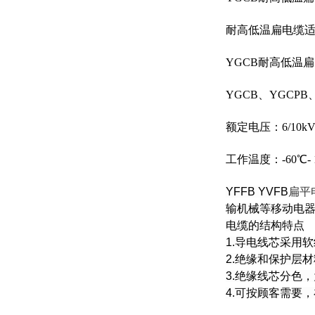
耐高低温扁电缆
YGCB耐高低温
YGCB、YGCPB
额定电压：6/10k
工作温度：-60℃- 
YFFB YVFB
扁平
输机械等移动电
电缆的结构特点
1.导电线芯采用
2.绝缘和保护层
3.绝缘线芯分色
4.可按顾客需要