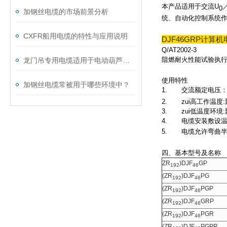
本产品适用于交流U
0
加钢丝电缆的市场前景分析
统、自动化控制系统
CXFR船用电缆的特性与应用说明
DJF46GRP计算机
Q/AT2002-3
阻燃耐火性能试验执行GB
龙门吊专用电缆适用于电动葫芦、行车和各种探伤设备
使用特性
加钢丝电缆常被用于哪些环境中？
1. 交流额定电压：
2. zui高工作温度:
3. zui低温度环境
4. 电缆安装敷设温
5. 电缆允许弯曲半
四、基本型号及名称
ZR
)DJF
GP
192
46
(ZR
)DJF
PG
192
46
(ZR
)DJF
PGP
192
46
(ZR
)DJF
GRP
192
46
(ZR
)DJF
PGR
192
46
(ZR
)DJF
PGPR