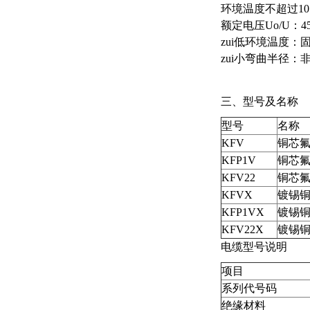
环境温度不超过10
额定电压Uo/U：45
zui低环境温度：固
zui小弯曲半径
三、型号及名称
型号
名称
KFV
铜芯氟
KFP1V
铜芯氟
KFV22
铜芯氟
KFVX
镀锡铜
KFP1VX
镀锡铜
KFV22X
镀锡铜
电缆型号说明
项目
系列代号码
绝缘材料