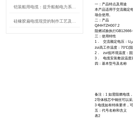
一：产品特点及用途
铠装船用电缆：提升船舶电力系统的稳定性
本产品适用于交流额定电
场合使用。
二：产品
硅橡胶扁电缆现货的制作工艺及组成
Q/HHTZH007.2
阻燃试验执行GB12666-
三：使用特性
1．
交流额定电压：U
0
zui高工作温度：70℃(阻
2．
zui低环境温度：固
3．
电缆安装敷设温度应
四：基本型号及名称
备注：1 如需阻燃电缆
2导体线芯中铜丝可以采
3 电缆如有特殊要求，
五：代号名称和含义
表2