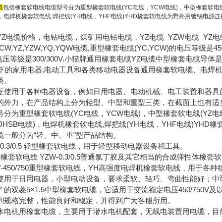
缆
包括橡套软电线电缆型号分为重型橡套软电线(YC电线，YCW电线)，中型橡套软电线(
线)，电焊机橡套软电线,焊把线(YH电线，YHF电线)YHD橡套软电线为野外用镀锡电源
缆 YZ电缆价格，电钻电缆，煤矿用电钻电缆，YZ电缆 YZW电缆 YZ
W,YZ,YZW,YQ,YQW电缆,重型橡套电缆(YC,YCW)的电压等级是450
)的电压等级是300/300V.小猫牌通用橡套电缆YZ电缆中型橡套电缆
V及以下的家用电器,电动工具和各类移动电器设备通用橡套软电缆、
类。
泛使用于各种电器设备，例如日用电器、电动机械、电工装置和器具
的外力，在产品结构上分为轻型、中型和重型三类，在截面上也有适
分为重型橡套软电线(YC电线，YCW电线)，中型橡套软电线(YZ电
，JHSB电线)，电焊机橡套软电线,焊把线(YH电线，YHF电线)YH
缆一般分为“轻、中、重”型产品结构。
YQW-0.3/0.5 轻型橡套软电线，用于轻型移动电器设备和工具。
普通强度橡套软电线 YZW-0.3/0.5普通氯丁胶及其它相当的合成弹性
0，YCW-450/750重型橡套软电线，YH高强度电焊机橡套软电线，用
使用于日用电器，小型电动设备，要求柔软、轻巧、弯曲性能好；中
的双菱5×1.5中型橡套软电缆，它适用于交流额定电压450/750
列规格完整，性能良好和稳定，并得到广大客服所用。
水电机用橡套电缆，主要用于潜水电机配套，无线电装置用电缆，目前