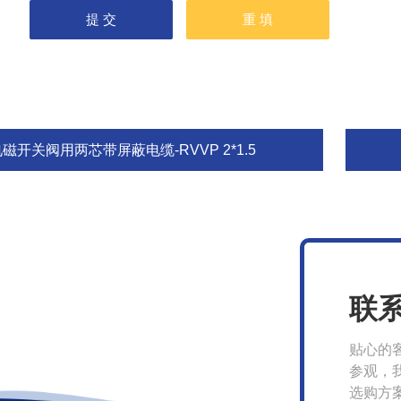
磁开关阀用两芯带屏蔽电缆-RVVP 2*1.5
联
贴心的
参观，
选购方