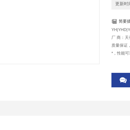
更新时间：
简要
YH|YHD
厂 商：
质量保证
*，性能可
热 线：
手 机：
网 站：