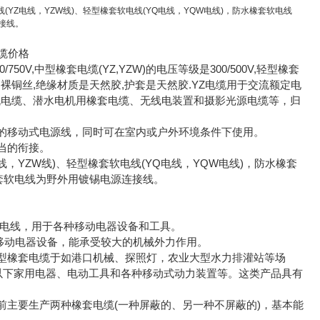
YZ电线，YZW线)、轻型橡套软电线(YQ电线，YQW电线)，防水橡套软电线
连接线。
电缆价格
/750V,中型橡套电缆(YZ,YZW)的电压等级是300/500V,轻型橡套
导体是裸铜丝,绝缘材质是天然胶,护套是天然胶.YZ电缆用于交流额定电
电焊机电缆、潜水电机用橡套电缆、无线电装置和摄影光源电缆等，归
的移动式电源线，同时可在室内或户外环境条件下使用。
当的衔接。
线，YZW线)、轻型橡套软电线(YQ电线，YQW电线)，防水橡套
D橡套软电线为野外用镀锡电源连接线。
体橡套软电线，用于各种移动电器设备和工具。
于各种移动电器设备，能承受较大的机械外力作用。
型橡套电缆于如港口机械、探照灯，农业大型水力排灌站等场
V及以下家用电器、电动工具和各种移动式动力装置等。这类产品具有
主要生产两种橡套电缆(一种屏蔽的、另一种不屏蔽的)，基本能