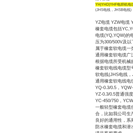
YH|YHD|YHF电焊机电
(JHS电线，JHSB电
YZ电缆 YZW电
橡套电缆包括YC,YC
电缆(YQ,YQW
压为300/500
属于橡套软电缆一
通用橡套软电缆广
根据电缆所受机械
橡套软电线电缆型号
软电线(JHS电线
通用橡套软电线电
YQ-0.3/0.5，
YZ-0.3/0.5
YC-450/75
一般轻型橡套电缆
合，比如我公司生产
良好的通用性，系
防水橡套电缆和潜