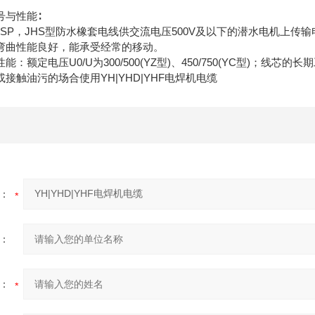
号与性能∶
JHSP，JHS型防水橡套电线供交流电压500V及以下的潜水电机
弯曲性能良好，能承受经常的移动。
：额定电压U0/U为300/500(YZ型)、450/750(YC型)；线
接触油污的场合使用YH|YHD|YHF电焊机电缆
：
：
：