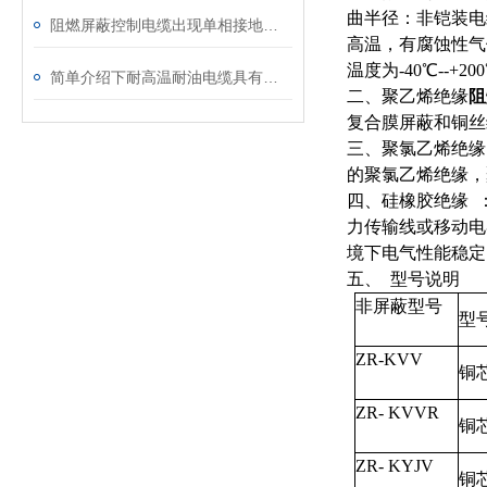
曲半径：非铠装电
阻燃屏蔽控制电缆出现单相接地故障时应该如何进行处理
高温，有腐蚀性气
温度为-40℃--
简单介绍下耐高温耐油电缆具有的特性
二、聚乙烯绝缘
阻
复合膜屏蔽和铜丝
三、聚氯乙烯绝缘 
的聚氯乙烯绝缘，
四、硅橡胶绝缘 ：
力传输线或移动电
境下电气性能稳定
五、 型号说明
非屏蔽型号
ZR-KVV
铜
ZR- KVVR
铜
ZR- KYJV
铜