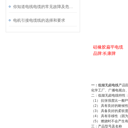
你知道电线电缆的常见故障及危害吗？
电机引接电缆线的选择和要求
硅橡胶扁平电缆
品牌:长康牌
一：
低烟无卤电线
产品
化学工厂、广播电视台
二：低烟无卤电线特性
（1） 抗张强度比一般PV
（2） 具有良好的耐候性（
（3） 具备良好的柔软度
（4） 具有非移性（因
（5） 燃烧时不会产生
三：产品型号及名称