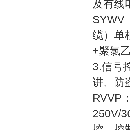
及有线
SYW
缆）单
+聚氯
3.信
讲、防
RVV
250V
控、控