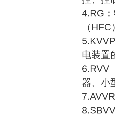
4.R
（HF
5.K
电装置
6.RV
器、小
7.AV
8.SB