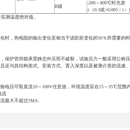
-200～800℃时允差
B级
±（0.3或+0.005︱t
元件实测温度绝对值。
化时，热电阻的输出变化至相当于该阶跃变化的50％所需要的时间
，保护管所能承受静态外压而不破裂，试验压力一般采用公称压
而且还与其结构形式、安装方式、置入深度以及被测介质的流速
：
验电压可取直流10～100V任意值，环境温度应在15～35℃范围
电流
流最大不超过5MA.