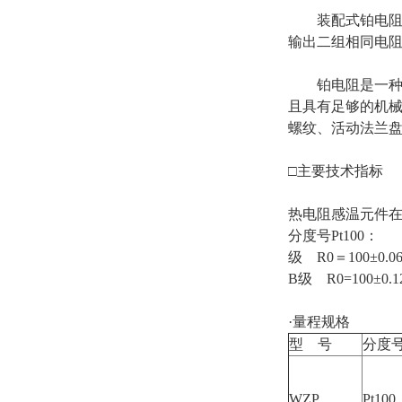
装配式铂电阻是
输出二组相同电
铂电阻是一种温
且具有足够的机
螺纹、活动法兰
□主要技术指标
热电阻感温元件在
分度号Pt100：
级 R0＝100±0.0
B级 R0=100±0.1
·量程规格
型 号
分度
WZP
Pt100