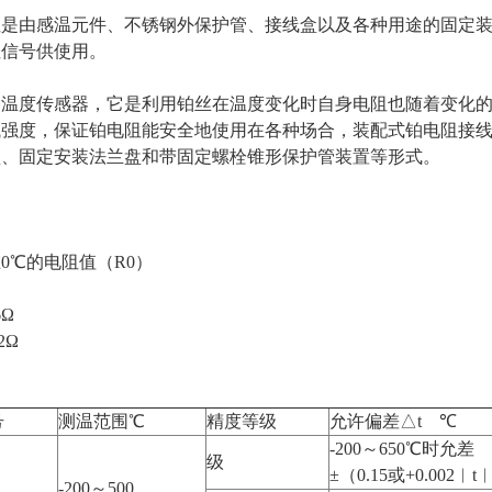
由感温元件、不锈钢外保护管、接线盒以及各种用途的固定装
阻信号供使用。
度传感器，它是利用铂丝在温度变化时自身电阻也随着变化的
械强度，保证铂电阻能安全地使用在各种场合，装配式铂电阻接
盘、固定安装法兰盘和带固定螺栓锥形保护管装置等形式。
0℃的电阻值（R0）
6Ω
2Ω
号
测温范围℃
精度等级
允许偏差△t ℃
-200～650℃时允差
级
±（0.15或+0.002︱t
-200～500