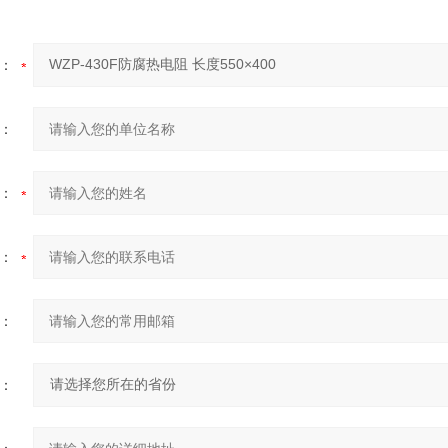
：
：
：
：
：
：