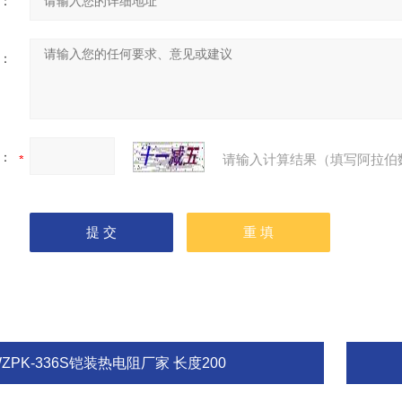
：
：
：
请输入计算结果（填写阿拉伯
ZPK-336S铠装热电阻厂家 长度200