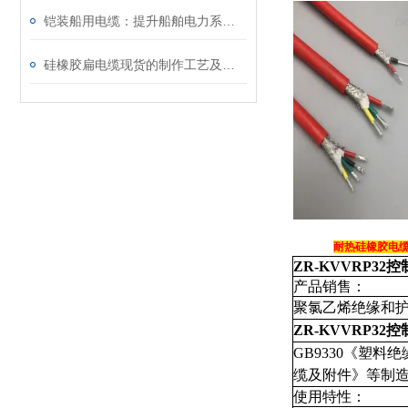
铠装船用电缆：提升船舶电力系统的稳定性
硅橡胶扁电缆现货的制作工艺及组成
耐热硅橡胶电
ZR-KVVRP32控制
产品销售
聚氯乙烯绝缘和
ZR-KVVRP32控制
GB9330《塑料绝
缆及附件》
使用特性