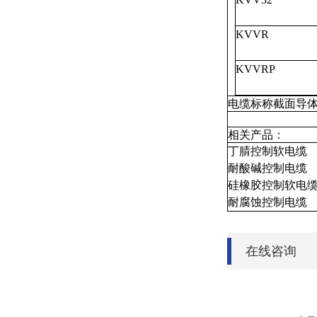
KVV
KVVR
电缆标称截面
相关产品
丁腈控制
耐酸碱控
硅橡胶控
耐腐蚀控
在线咨询