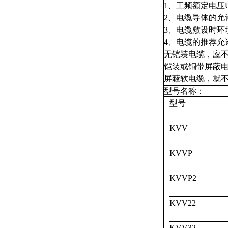
1、工频额定电压Uo/
2、电缆导体的允许
3、电缆敷设时环
4、电缆的推荐允
无铠装电缆，应不
铠装或铜带屏蔽电
屏蔽软电缆，
型号名称
型
KV
KVV
KVVP
KVV2
KVV3