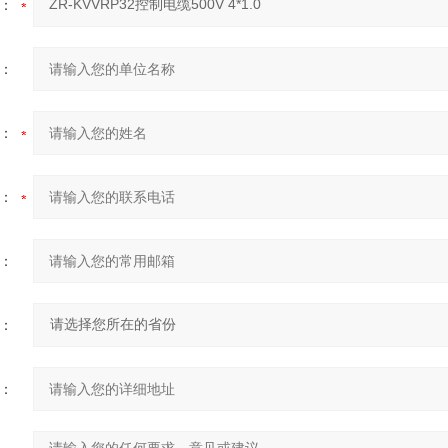
：
：
：
：
：
：
：