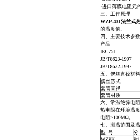
·进口薄膜电阻元
三、工作原理
WZP-431法兰式
的温度值。
四、主要技术参
产品
IEC751
JB/T8623-1997
JB/T8622-1997
五、偶丝直径材
偶丝形式
套管直径
套管材质
六、常温绝缘电
热电阻在环境温度为
电阻>100MΩ。
七、测温范围及
型 号
分
WZPK
Pt