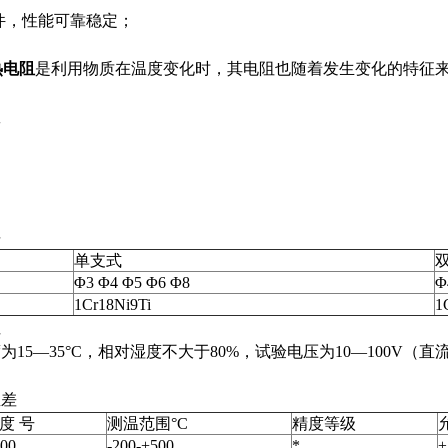
件，性能可靠稳定；
热电阻
是利用物质在温度变化时，其电阻也随着发生变化的特征
数
料
单支式
Φ3 Φ4 Φ5 Φ6 Φ8
Φ
1Cr18Ni9Ti
1
阻
15—35°C，相对湿度不大于80%，试验电压为10—100V（
温差
 度 号
测温范围°C
精度等级
100
-200­­-+500
*
±