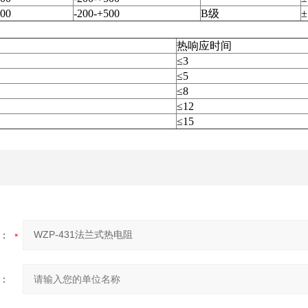
100
-200­­-+500
B级
±
热响应时间
≤3
≤5
≤8
≤12
≤15
：
：