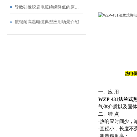
导致硅橡胶扁电缆绝缘降低的原因是什么？
镀银耐高温电缆典型应用场景介绍
热电
一、应 用
WZP-431法兰式
气体介质以及固
二、特 点
·热响应时间少，
·直径小，长度不
·测量精度高；