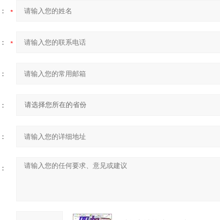
：
：
：
：
：
：