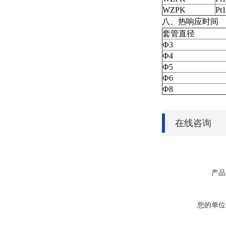
WZPK
Pt
八、热响应时间
套管直径
Ф3
Ф4
Ф5
Ф6
Ф8
在线咨询
产品
您的单位