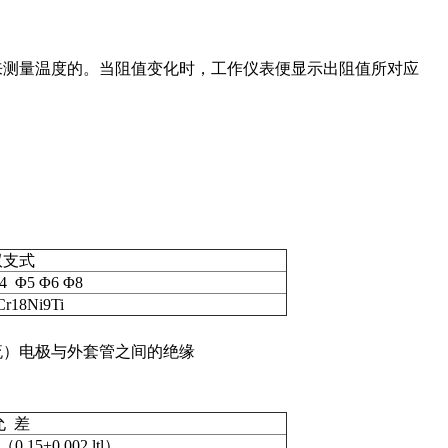
来测量温度的。当阻值变化时，工作仪表便显示出阻值所对应
双支式
4 Φ5 Φ6 Φ8
Cr18Ni9Ti
直流）电极与外套管之间的绝缘
允 差
（0.15+0.002 ltl）