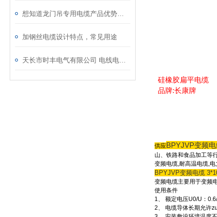
想知道龙门吊专用电缆产品优势，注意这里就行
加钢丝电缆设计特点，常见用途
天长市时丰电气有限公司 电线电缆简介
硅橡胶扁平电缆
品牌:长康牌
BPYJVP变频电缆 
供应
山、铁路和食品加工等
变频电缆,耐高温电缆,
BPYJVP变频电缆 3*10
变频电缆主要用于变频电
使用条件
1、 额定电压U0/U：0.6/
2、 电缆导体长期允许zu
3、 安装敷设环境温度不