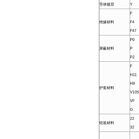
导体镀层
Y
F
绝缘材料
F4
F47
P0
屏蔽材料
P
P2
F
H11
H9
护套材料
V105
VF
G
22
铠装材料
32