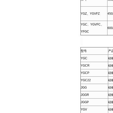
YGZ、YGVFZ
450
YGC、YGVFC、
600
YFGC
型号
产
YGC
硅
YGCR
硅
YGCP
硅
YGC22
硅
JGG
硅
JGGR
硅
JGGP
硅
YGV
硅