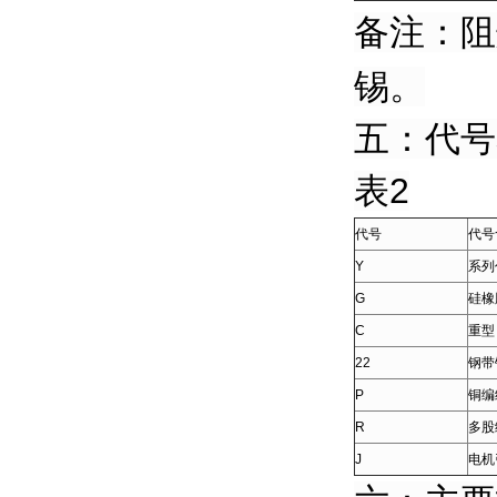
备注：阻
锡。
五：代号
表2
代号
代号
Y
系列
G
硅橡
C
重型
22
钢带
P
铜编
R
多股
J
电机