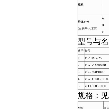
规格
-
A
导体种类
B
(在括号内填写)
C
型号与名
序号
型号
1
YGZ-450/750
2
YGVFZ-450/750
3
YGC-600/1000
4
YGVFC-600/1000
5
YFGC-600/1000
规格：见
型号
额定