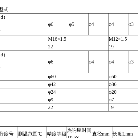
型式
d）
φ6
φ5
φ4
φ4
φ3
寸
M16×1.5
M12×1.5
22
19
d）
φ6
φ4
φ4
φ3
寸
φ60
φ50
φ42
φ36
φ24
φ20
φ9
φ7
22
19
热响应时间
分度号
测温范围℃
精度等级
直径mm
长度Lmm
T0.5S