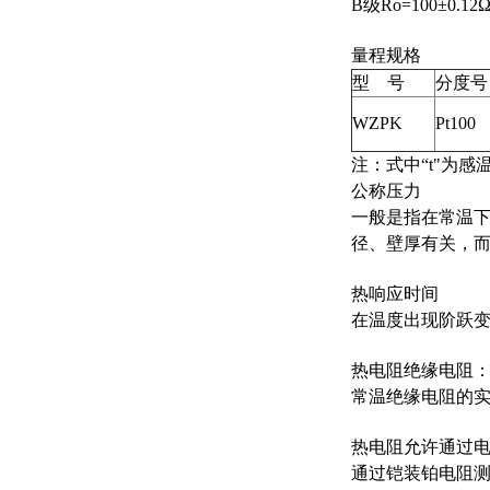
B级Ro=100±0.12
量程规格
型 号
分度号
WZPK
Pt100
注：式中“t"为
公称压力
一般是指在常温下
径、壁厚有关，
热响应时间
在温度出现阶跃变
热电阻绝缘电阻
常温绝缘电阻的实
热电阻允许通过
通过铠装铂电阻测量