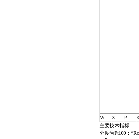
W
Z
P
主要技术指标
分度号Pt100：*Ro=