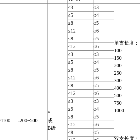
≤3
φ3
≤5
φ4
≤8
φ5
≤12
φ6
≤8
φ5
单支长度：
≤12
φ6
100
≤3
φ3
150
≤5
φ4
200
≤8
φ5
250
≤12
φ6
300
≤8
φ5
400
≤12
φ6
500
≤3
φ3
750
≤5
φ4
1000
*
≤8
φ5
Pt100
-200~500
或
≤12
φ6
B级
≤8
φ5
双支长度：