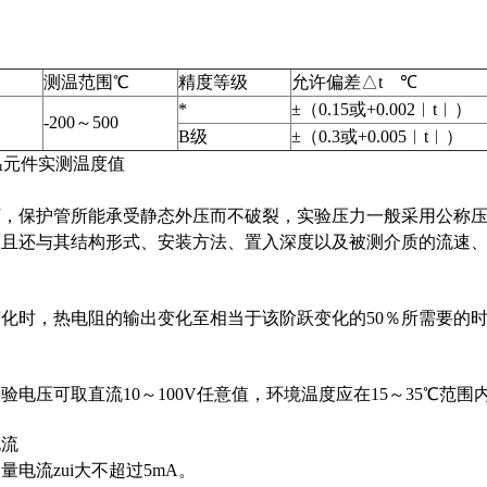
Ω
测温范围℃
精度等级
允许偏差△t ℃
*
±（0.15或+0.002︱t︱）
-200～500
B级
±（0.3或+0.005︱t︱）
感温元件实测温度值
，保护管所能承受静态外压而不破裂，实验压力一般采用公称压
而且还与其结构形式、安装方法、置入深度以及被测介质的流速
化时，热电阻的输出变化至相当于该阶跃变化的50％所需要的时间
：
验电压可取直流10～100V任意值，环境温度应在15～35℃范围
电流
电流zui大不超过5mA。