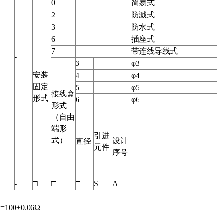
0
简易式
2
防溅式
3
防水式
6
插座式
7
带连线导线式
-
3
φ3
安装
4
φ4
固定
5
φ5
接线盒
形式
6
φ6
形式
（自由
端形
引进
式）
设计
直径
元件
序号
K
-
□
□
□
S
A
100±0.06Ω