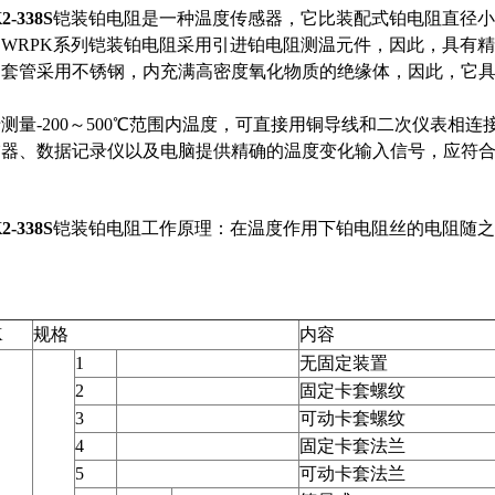
-338S
铠装铂电阻是一种温度传感器，它比装配式铂电阻直径小
WRPK系列铠装铂电阻采用引进铂电阻测温元件，因此，具有
护套管采用不锈钢，内充满高密度氧化物质的绝缘体，因此，它
测量-200～500℃范围内温度，可直接用铜导线和二次仪表相
、数据记录仪以及电脑提供精确的温度变化输入信号，应符合JB/T8
-338S
铠装铂电阻工作原理：在温度作用下铂电阻丝的电阻随之
K
规格
内容
1
无固定装置
2
固定卡套螺纹
3
可动卡套螺纹
4
固定卡套法兰
5
可动卡套法兰