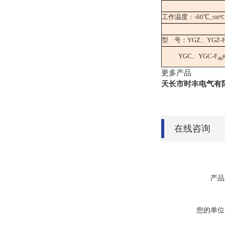
工作温度：-60℃
180℃
~
型 号：YGZ、YGZ-
YGC、YGC-F
46
更多产品
本产品*
天长市时丰电气有
在线咨询
产品
您的单位