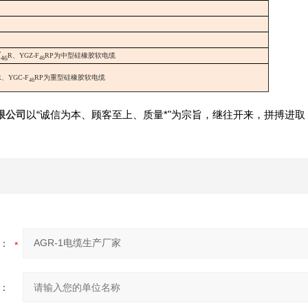
F
R、YGZ-F
RP为中型硅橡胶软电缆
46
46
R、YGC-F
RP为重型硅橡胶软电缆
46
销售：
限公司
以“诚信为本、顾客至上、质量*"为宗旨，继往开来，拼搏进
：
：