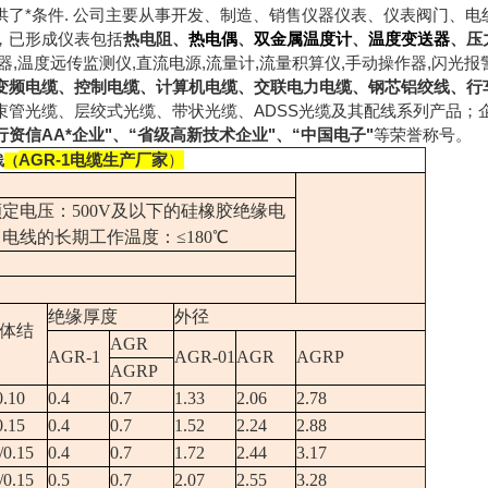
供了*条件. 公司主要从事开发、制造、销售仪器仪表、仪表阀门、
，已形成仪表包括
热电阻
、
热电偶
、
双金属温度计
、
温度变送器
、
压
器,温度远传监测仪,直流电源,流量计,流量积算仪,手动操作器,闪
变频电缆
、
控制电缆
、
计算机电缆
、
交联电力电缆
、
钢芯铝绞线
、
行
束管光缆、层绞式光缆、带状光缆、ADSS光缆及其配线系列产品；
行资信AA*企业"、“省级高新技术企业"、“中国电子"
等荣誉称号。
AGR-1电缆生产厂家
）
线
（
定电压：500V及以下的硅橡胶绝缘电
电线的长期工作温度：≤180℃
绝缘厚度
外径
体结
AGR
AGR-1
AGR-01
AGR
AGRP
AGRP
0.10
0.4
0.7
1.33
2.06
2.78
0.15
0.4
0.7
1.52
2.24
2.88
/0.15
0.4
0.7
1.72
2.44
3.17
/0.15
0.5
0.7
2.07
2.55
3.28