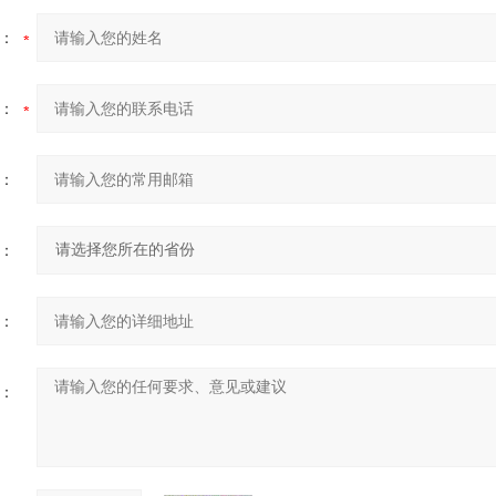
：
：
：
：
：
：