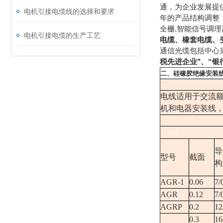
通，为企业发展提
电机引接电缆线的选择和要求
年的产品结构调整
全栅,智能信号调理
电机引接电缆的生产工艺
电缆
、
橡套电缆
、
通信光缆包括中心
税先进企业"、“银
二、
硅橡胶绝缘安装
电线适用于交流额
机和电器安装线，
销售：
导
型号
截面
构
AGR-1
0.06
7/
AGR
0.12
7/
AGRP
0.2
12
0.3
16