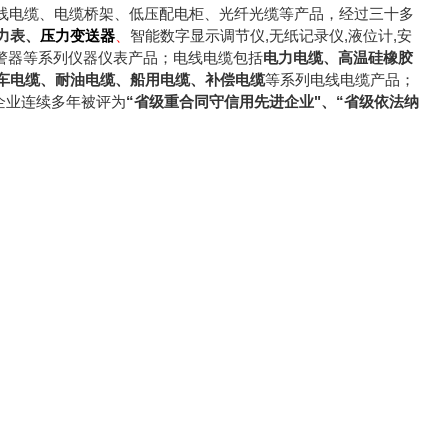
电线电缆、电缆桥架、低压配电柜、光纤光缆等产品，经过三十多
力表
、
压力变送器
、
智能数字显示调节仪,无纸记录仪,液位计,安
光报警器等系列仪器仪表产品；电线电缆包括
电力电缆
、
高温硅橡胶
车电缆
、
耐油电缆
、
船用电缆
、
补偿电缆
等系列电线电缆产品；
企业连续多年被评为
“省级重合同守信用先进企业"、“省级依法纳