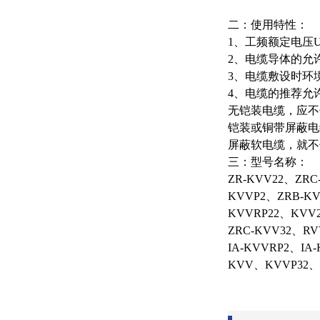
二：使用特性：
1、工频额定电压Uo/
2、电缆导体的允许
3、电缆敷设时环
4、电缆的推荐允
无铠装电缆，应不
铠装或铜带屏蔽电
屏蔽软电缆，就不
三：型号名称：
ZR-KVV22、ZR
KVVP2、ZRB-K
KVVRP22、KVV2
ZRC-KVV32、RV
IA-KVVRP2、IA
KVV、KVVP32、Z