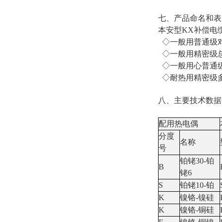
七、产品命名和表
本安型KX补偿电缆
◇一般用普通级对屏蔽软
◇一般用精密级总屏蔽：
◇一般用心普通级对屏总
◇耐热用精密级多股软线
八、主要技术数据
配用热电偶
分度
名称
号
铂铑30-铂
B
铑6
S
铂铑10-铂
K
镍铬-镍硅
K
镍铬-铜硅