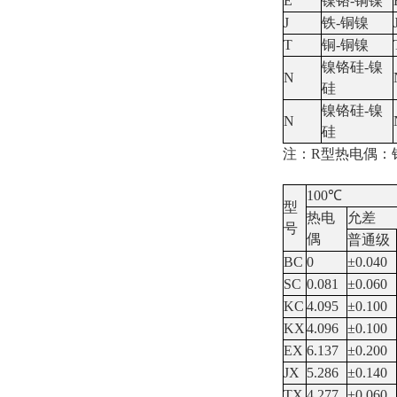
E
镍铬-铜镍
J
铁-铜镍
T
铜-铜镍
镍铬硅-镍
N
硅
镍铬硅-镍
N
硅
注：R型热电偶：铂
100℃
型
热电
允差
号
偶
普通级
BC
0
±0.040
SC
0.081
±0.060
KC
4.095
±0.100
KX
4.096
±0.100
EX
6.137
±0.200
JX
5.286
±0.140
TX
4.277
±0.060