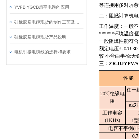
等连接用多对屏蔽
YVFB YGCB扁平电缆的应用
二：阻燃计算机电
硅橡胶扁电缆现货的制作工艺及组成
工作温度：一般不
******环境温度
硅橡胶扁电缆现货产品说明
一般阻燃性能符合GB1
额定电压:U0/U:300/
电机引接电缆线的选择和要求
较 小弯曲半径:无
三：
ZR-DJYP
性能
任一
20℃绝缘电
阻
线对
工作电容
(1KHz)
1
电容不平衡(1K
0.