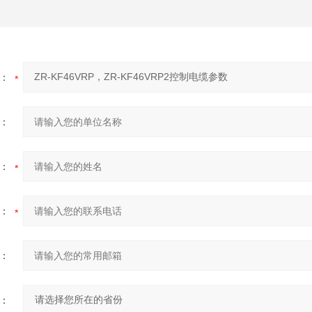
：
：
：
：
：
：