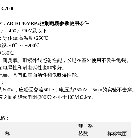
3-2000
RP，ZR-KF46VRP2控制电缆参数
使用条件
／U450／750V及以下
导体zui高温度+250℃
-30℃ ～ +200℃
+180℃
、耐臭氧、耐紫外线照射性能，长期在室外使用不发生龟裂。
耐电晕性和耐电弧性也非常好。
无毒。具有低表面活性和低吸湿性能。
标：
600V，应经受交流50Hz，电压为2500V，5min的实验不击穿。
间的绝缘电阻(200℃)不小于103M Ω.km。
规格：
规 格
名 称
芯数
标称截面