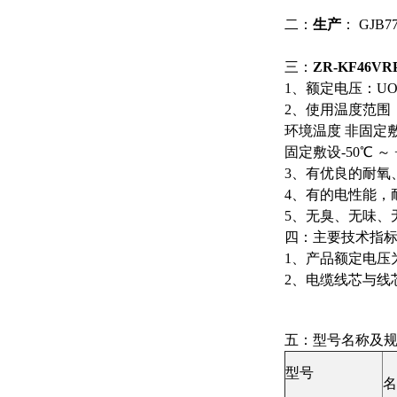
二：
生产
： GJB77
三：
ZR-KF46V
1、额定电压：UO
2、使用温度范围：
环境温度 非固定敷设
固定敷设-50℃ ～ 
3、有优良的耐氧
4、有的电性能，
5、无臭、无味、
四：主要技术指
1、产品额定电压为
2、电缆线芯与线芯之
五：型号名称及
型号