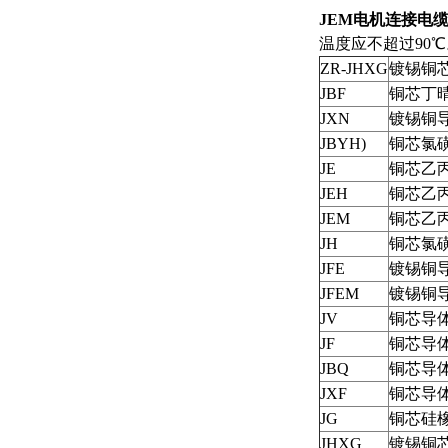
JEM电机连接电缆
温度应不超过90℃
ZR-JHXG
镀锡铜
JBF
铜芯丁
JXN
镀锡铜
JBYH)
铜芯氯
JE
铜芯乙
JEH
铜芯乙
JEM
铜芯乙
JH
铜芯氯
JFE
镀锡铜
JFEM
镀锡铜
JV
铜芯导
JF
铜芯导
JBQ
铜芯导
JXF
铜芯导
JG
铜芯硅
JHXG
镀锡铜