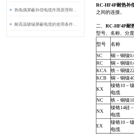
RC-HF4P耐热
热电偶屏蔽补偿电缆作用原理和结构分析
之间的连接。
耐高温镀锡屏蔽电缆的使用条件和用途
二、
RC-HF4P
型号、名称、分
型号
名称
SC
铜－铜镍0
RC
铜－铜镍0
KCA
铁－铜镍2
KCB
铜－铜镍4
镍铬10－
KX
电缆
NC
铁－铜镍1
镍铬14硅
NX
电缆
镍铬10－
EX
电缆