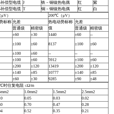
5补偿型电缆
J
铁－铜镍热电偶
红
紫
5补偿型电缆
T
铜－铜镍热电偶
红
白
（μV）
200℃（μV）
势标称
允差
热电动势标称
允差
值
普通级
精密级
普通级
精密级
±60
±30
1440
±60
--
±100
±60
8137
±100
±60
±100
±60
--
--
--
±100
±60
5912
±100
±60
±200
±120
13419
±200
±120
±140
±85
10777
±140
±85
±60
±30
9285
±90
±48
0℃时往复电阻 ≤Ω/m
5mm2
1.0mm2
1.5mm2
2.5mm2
10
0.05
0.03
0.02
40
0.70
0.47
0.28
04
0.52
0.35
0.21