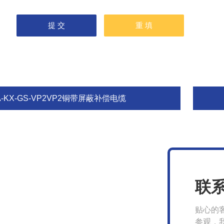
A-KX-GS-VP2VP2铜带屏蔽补偿电缆
联
贴心的
参观，