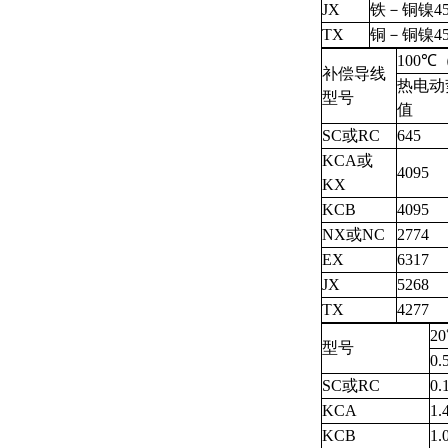
JX
铁－铜镍4
TX
铜－铜镍4
100℃
补偿导线
热电动
型号
值
SC或RC
645
KCA或
4095
KX
KCB
4095
NX或NC
2774
EX
6317
JX
5268
TX
4277
2
型号
0.
SC或RC
0.
KCA
1.
KCB
1.