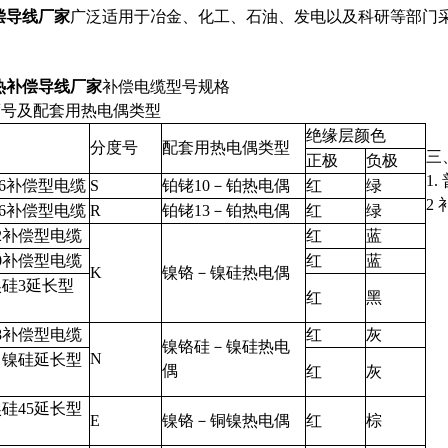
补偿导线厂家
广泛适用于冶金、化工、石油、发电以及科研等部门
耐热补偿导线厂家
补偿电缆型号规格
度号及配套用热电偶类型
绝缘层颜色
分度号
配套用热电偶类型
三
正极
负极
1
.6补偿型电缆
S
铂铑10－铂热电偶
红
绿
2
.6补偿型电缆
R
铂铑13－铂热电偶
红
绿
2补偿型电缆
红
蓝
0补偿型电缆
红
蓝
K
镍铬－镍硅热电偶
镍硅3延长型
红
黑
8补偿型电缆
红
灰
镍铬硅－镍硅热电
N
－镍硅延长型
偶
红
灰
镍硅45延长型
E
镍铬－铜镍热电偶
红
棕