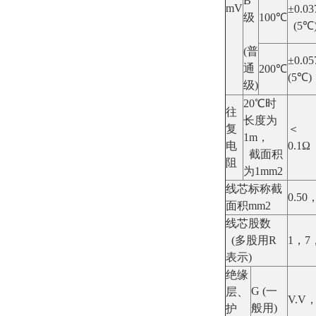
B
mV
±0.03
级
100℃
(5℃
(普
±0.05
通
200℃
(5℃)
级)
20℃时
往
长度为
复
＜
1m，
电
0.1Ω
截面积
阻
为1mm2
线芯标称截
0.50
面积mm2
线芯股数
(多股用R
1，7
表示)
绝缘
G (一
层、
V.V
般用)
护