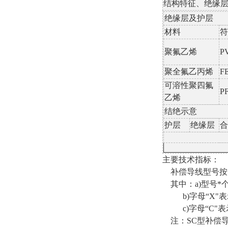
结构特征、绝缘
绝缘层及护层
材料
符
聚氟乙烯
P
聚全氟乙丙烯
F
可溶性聚四氟
P
乙烯
结绝示意
护层
绝缘层
合
主要技术指标：
补偿导线型号按产
其中：a)型号*
b)字母“X"表
c)字母“C"表
注：SC型补偿导