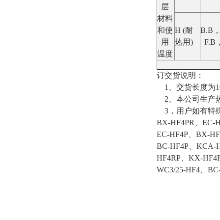
层
材料
和使
H (耐
B.B，
用
热用)
F.B
温度
订交货说明：
1、交货长度为1
2、本公司生产
3，用户如有特
BX-HF4PR、EC-
EC-HF4P、BX-H
BC-HF4P、KCA-
HF4RP、KX-HF4
WC3/25-HF4