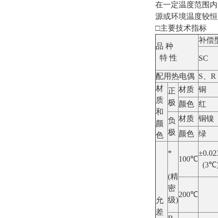
在一定温度范围内
源或环境温度较恒
□主要技术指标
补偿
品 种
特 性
SC
配用热电偶
S、R
材
材质
铜
正
质
极
颜色
红
和
材质
铜镍
负
颜
极
颜色
绿
色
*
±0.02
100℃
(3℃
(精
密
200℃
级)
允
差