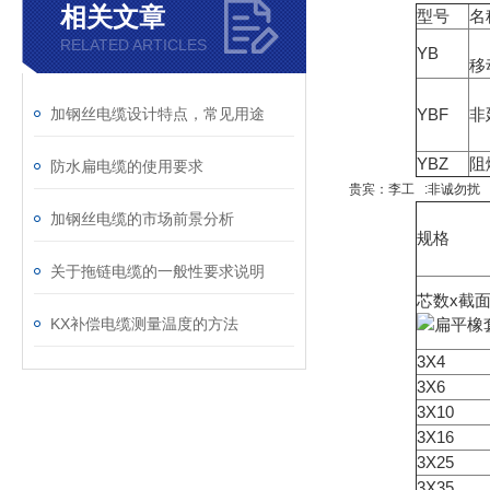
相关文章
型号
名
RELATED ARTICLES
YB
移
加钢丝电缆设计特点，常见用途
YBF
非
YBZ
阻
防水扁电缆的使用要求
贵宾：李工 :非诚勿扰
加钢丝电缆的市场前景分析
规格
关于拖链电缆的一般性要求说明
芯数x截
KX补偿电缆测量温度的方法
3X4
3X6
3X10
3X16
3X25
3X35