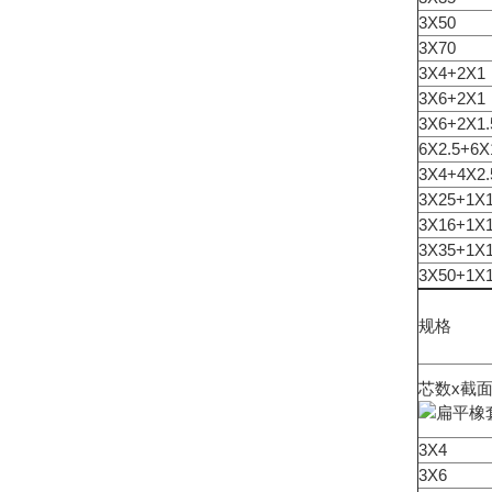
3X50
3X70
3X4+2X1
3X6+2X1
3X6+2X1.
6X2.5+6X
3X4+4X2.
3X25+1X
3X16+1X
3X35+1X
3X50+1X
规格
芯数x截
3X4
3X6