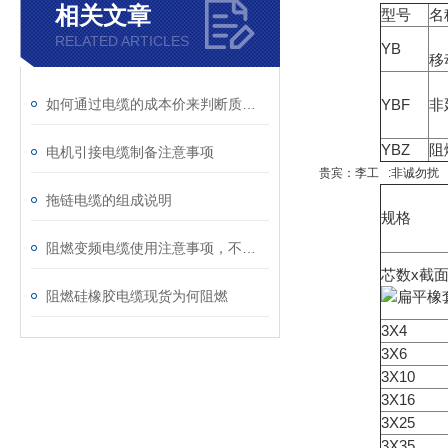
相关文章
型号
名
RELATED ARTICLES
YB
移
如何通过电缆的成本价来判断质量？
YBF
非
YBZ
阻
电机引接电缆制备注意事项
贵宾：李工 :非诚勿扰
拖链电缆的组成说明
规格
阻燃变频电缆使用注意事项，不容错过
芯数x截
阻燃硅橡胶电缆现货为何阻燃
3X4
3X6
3X10
3X16
3X25
3X35