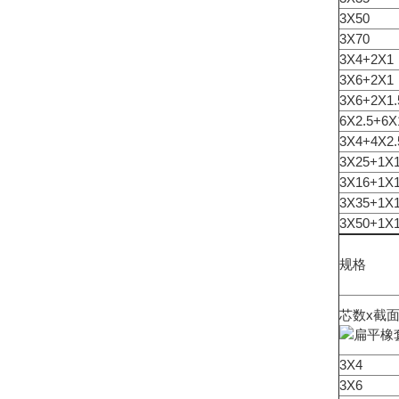
3X50
3X70
3X4+2X1
3X6+2X1
3X6+2X1.
6X2.5+6X
3X4+4X2.
3X25+1X
3X16+1X
3X35+1X
3X50+1X
规格
芯数x截
3X4
3X6