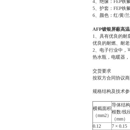
4、绝缘：FEP铁
5、护套：FEP铁
6、颜色：红/黄/兰
AFP镀银屏蔽高
1、具有优良的耐
优良的耐燃、耐老
2、电子行业中，
热水瓶，电暖器，
交货要求
按双方合同协议商
规格结构及技术参
导体结
横截面积
根数/线
（mm2）
（mm）
0.12
7 × 0.15