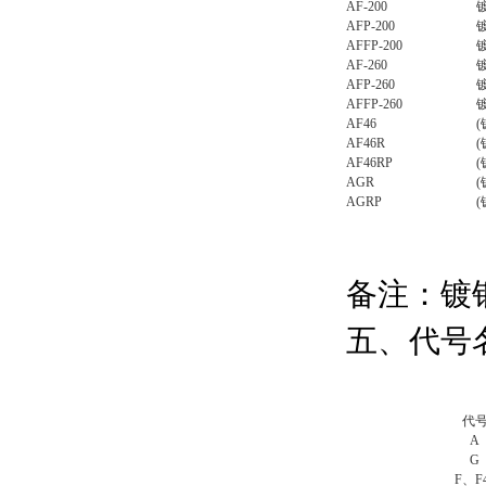
AF-200
AFP-200
AFFP-200
AF-260
AFP-260
AFFP-260
AF46
AF46R
AF46RP
AGR
AGRP
备注：镀
五、代号
http:///
代
A
G
F、F