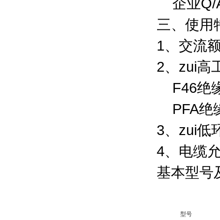
企业Q/AT
三、使用
1、交流额定
2、zui
F46绝
PFA绝
3、zui
4、电缆
基本型号
型号