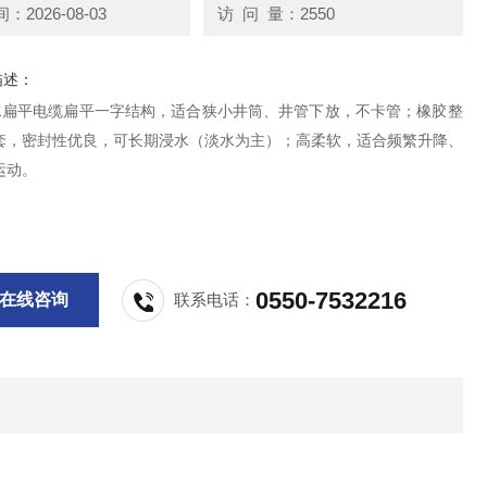
2026-08-03
访 问 量：2550
描述：
防水扁平电缆扁平一字结构，适合狭小井筒、井管下放，不卡管；橡胶整
套，密封性优良，可长期浸水（淡水为主）；高柔软，适合频繁升降、
运动。
0550-7532216
在线咨询
联系电话：