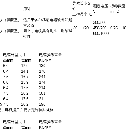
导体长期允
额定电压
标称截面
用途
许
V
mm2
工作温度 ℃
水（屏蔽型）
适用于各种移动电器设备和起
300/500
重装置
-30 ~ +70
450/750
0.75 ~ 10
水（屏蔽型）
同上，电缆具有耐油、耐酸碱
600/1000
特性
电缆外型尺寸
电缆参考重量
高mm
宽mm
KG/KM
6.0
12.9
139
6.4
14.1
170
7.5
16.7
244
6.0
15.9
174
6.4
17.5
214
7.5
20.2
301
6.4
17.5
211
.5
7.5
20.2
296
型，可根据用户要求定制特殊规格
电缆外型尺寸
电缆参考重量
高mm
宽mm
KG/KM