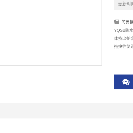
更新时间：
简要
YQSB
体挤出护
拖拽往复