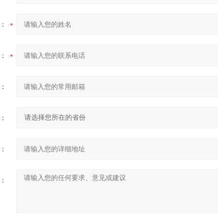
：
：
：
：
：
：