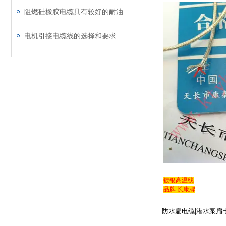
阻燃硅橡胶电缆具有较好的耐油、耐酸碱等特性
电机引接电缆线的选择和要求
镀银高温线
品牌:长康牌
防水扁电缆|潜水泵扁电缆Y
http:///info.asp?se