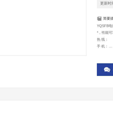
更新时间：
简要
YQSFB电
*，性能可
热 线：
手 机：
网 站：