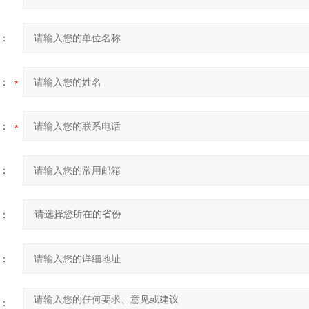
：
：
：
：
：
：
：