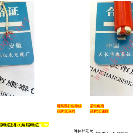
耐高温补偿导线
柔性电缆
品牌:长康牌
品牌:长康牌
扁电缆|潜水泵扁电缆
tp://w
ww.ktybdl.net/info.asp?second_id=3047
导体长期允