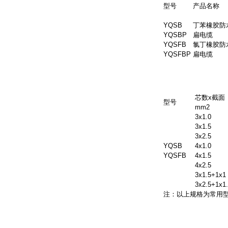
型号
产品名称
YQSB
丁苯橡胶防
YQSBP
扁电缆
YQSFB
氯丁橡胶防
YQSFBP
扁电缆
htp:///info.asp?se
芯数x截面
型号
mm2
3x1.0
3x1.5
3x2.5
YQSB
4x1.0
YQSFB
4x1.5
4x2.5
3x1.5+1x1
3x2.5+1x1
注：以上规格为常用