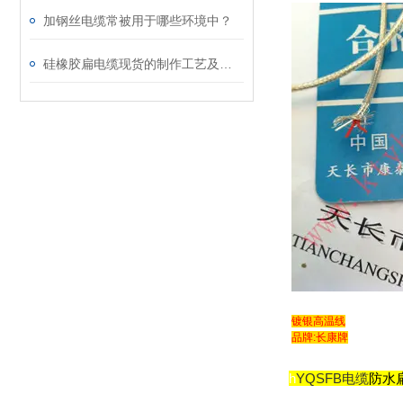
加钢丝电缆常被用于哪些环境中？
硅橡胶扁电缆现货的制作工艺及组成
镀银高温线
品牌:长康牌
h
YQSFB电缆
防水