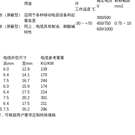
额定电压
标称截面
用途
许
V
mm2
工作温度 ℃
水（屏蔽型）
适用于各种移动电器设备和起
300/500
重装置
-30 ~ +70
450/750
0.75 ~ 10
水（屏蔽型）
同上，电缆具有耐油、耐酸碱
600/1000
特性
cond_id=3047
电缆外型尺寸
电缆参考重量
高mm
宽mm
KG/KM
6.0
12.9
139
6.4
14.1
170
7.5
16.7
244
6.0
15.9
174
6.4
17.5
214
7.5
20.2
301
6.4
17.5
211
.5
7.5
20.2
296
型，可根据用户要求定制特殊规格