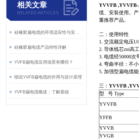
相关文章
YVVFB ,YVVF
缆、安装使用。产
RELATED ARTICLES
重推荐产品。
硅橡胶扁电缆的环境适应性与安装条件
二：使用特性
1. 交流额定电压U0/U
硅橡胶扁电缆产品特性详解
2. 导体线芯zui
3. 电缆经5000
YVFB扁电缆应用场景有哪些？
4. 弯曲半径：不
5. 加强型扁电缆
细说YVFB扁电缆的作用与设计原理
三：
YVVFB ,Y
YVFB扁电缆概述：了解基础
型 号 Type
YVVFB
YFFB
YVVB
YVGB