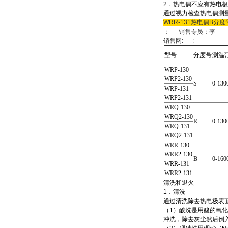
2．热电偶不应有热电
通过视力检查热电偶测
WRR-131热电偶B分度号 
： 销售专员：李
销售网: :
型号
分度号
测温
WRP-130
WRP2-130
S
0-130
WRP-131
WRP2-131
WRQ-130
WRQ2-130
R
0-130
WRQ-131
WRQ2-131
WRR-130
WRR2-130
B
0-160
WRR-131
WRR2-131
清洗和退火
1．清洗
通过清洗除去热电极表
（1）酸洗是用酸的氧化
冲洗，除去灰尘然后倒入