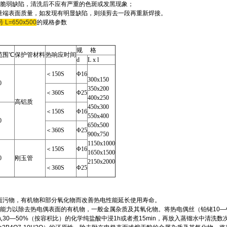
极脆弱缺陷，清洗后不应有严重的色斑或发黑现象；
量端表面质量，如发现有明显缺陷，则须剪去一段再重新焊接。
L=650x500
的规格参数
规 格
范围℃
保护管材料
热响应时间
d
L x l
＜150S
Φ16
300x150
0
350x200
＜360S
Φ25
400x250
高铝质
450x300
＜150S
Φ16
550x400
0
650x500
＜360S
Φ25
900x750
1150x1000
＜150S
Φ16
1650x1500
0
刚玉管
2150x2000
＜360S
Φ25
面污物，有机物和部分氧化物而改善热电性能延长使用寿命。
能力以除去热电偶表面的有机物，一般金属杂质及其氧化物。将热电偶丝（铂铑10—铂
30—50%（按容积比）的化学纯盐酸中浸1h或者煮15min，再放入蒸镏水中清洗数