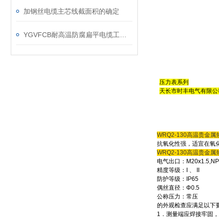
加钢丝电缆主芯线截面积的确定
YGVFCB耐高温防腐扁平电缆工作原理
压力表系列
天长市时丰电气有限公
WRQ2-130高温贵金
抗氧化性强，适宜在氧化
WRQ2-130高温贵金
电气出口：M20x1.5,NP
精度等级：I 、 II
防护等级：IP65
偶丝直径：Φ0.5
公称压力：常压
的外观检查应满足以下
1．测量端应焊接牢固