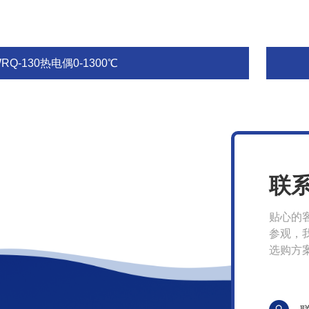
RQ-130热电偶0-1300℃
联
贴心的
参观，
选购方