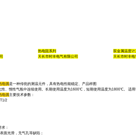
热电阻系列
双金属温度计
司
天长市时丰电气有限公司
天长市时丰电
属热电偶
是一种传统的测温元件，具有热电性能稳定、产品样图
性、惰性气氛中连续使用。长期使用温度为1600℃，短期使用温度为1800℃。 
属热电偶
主要技术参数：
T1/2
要求：
，表面光滑，无气孔等缺陷；