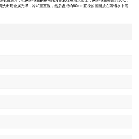
，将热电极展开，把两热电极的参考端分别悬挂在清洗架上，两热电极夹角约30℃，
次清洗出现金属光泽，冷却至室温，然后盘成约80mm直径的园圈放在蒸镏水中煮