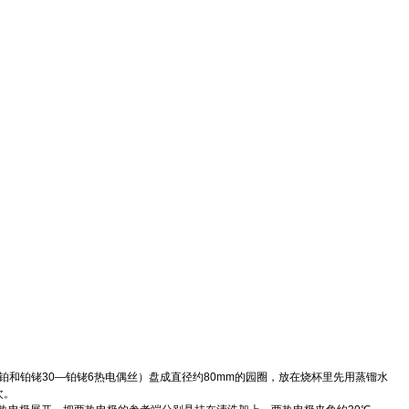
和铂铑30—铂铑6热电偶丝）盘成直径约80mm的园圈，放在烧杯里先用蒸镏水
次。