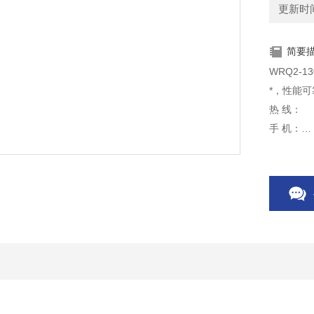
更新时间：
简要
WRQ2-
*，性能可
热 线：
手 机：
网 站：