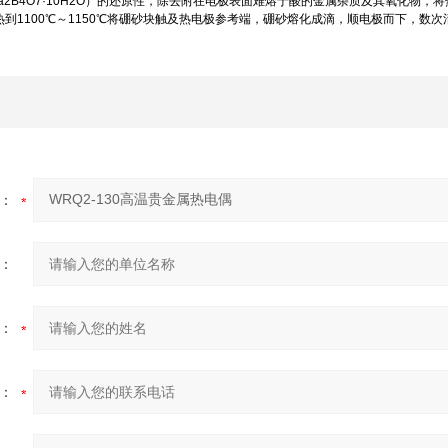
a2B4O7·10H2O）的还原性，除去附在电极表面难熔于酸的金属杂质及其氧化物
到1100℃～1150℃将硼砂块触及热电极参考端，硼砂熔化成滴，顺电极而下，数
：
：
：
：