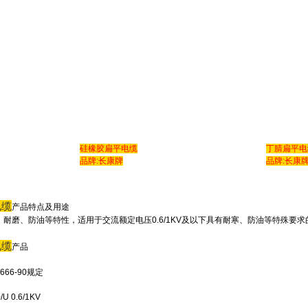
硅橡胶扁平电缆
丁腈扁平电
品牌:长康牌
品牌:长康
电缆
产品特点及用途
耐磨、防油等特性，适用于交流额定电压0.6/1KV及以下具有耐寒、防油等特殊
电缆
产品
66-90规定
0.6/1KV