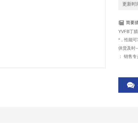
更新时间：
简要
YVFB丁
*，性能可
供货及时-
： 销售
销售网: :