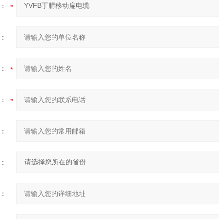
：
：
：
：
：
：
：