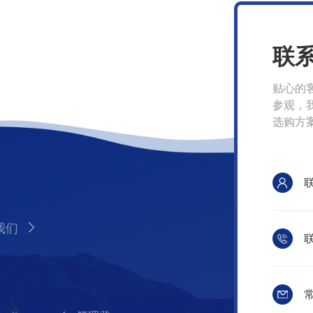
联
贴心的
参观，
选购方
我们
联
常