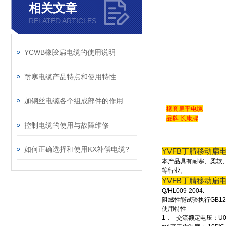
相关文章
RELATED ARTICLES
YCWB橡胶扁电缆的使用说明
耐寒电缆产品特点和使用特性
加钢丝电缆各个组成部件的作用
橡套扁平电缆
品牌:长康牌
控制电缆的使用与故障维修
如何正确选择和使用KX补偿电缆?
YVFB丁腈移动扁
本产品具有耐寒、柔软、
等行业。
YVFB丁腈移动扁
Q/HL009-2004.
阻燃性能试验执行GB126
使用特性
1． 交流额定电压：U0/U 