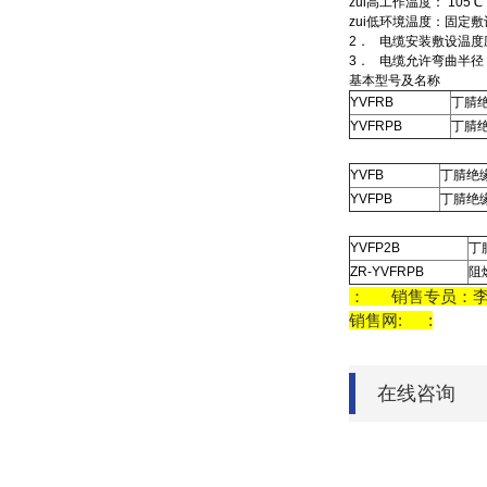
zui高工作温度： 105℃
zui低环境温度：固定敷设
2． 电缆安装敷设温度
3． 电缆允许弯曲半径
基本型号及名称
YVFRB
丁腈
YVFRPB
丁腈
YVFB
丁腈绝
YVFPB
丁腈绝
YVFP2B
丁
ZR-YVFRPB
阻
： 销售专员：
销售网: :
在线咨询