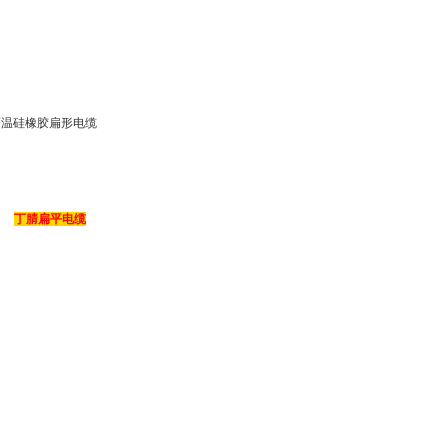
丁腈扁平电缆