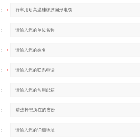
：
：
：
：
：
：
：