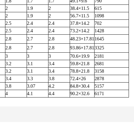
1.8
1.7
1.7
49.1×9.6
790
2
1.9
2
38.4×11.5
615
2
1.9
2
56.7×11.5
1098
2.5
2.4
2.4
37.8×14.2
702
2.5
2.4
2.4
73.2×14.2
1428
2.8
2.7
2.8
48.23×17.81
1645
2.8
2.7
2.8
93.86×17.81
3325
3
3
3
70.6×19.9
2181
3.2
3.1
3.4
59.8×21.8
2681
3.2
3.1
3.4
78.8×21.8
3158
3.4
3.3
3.8
72.4×26
2878
3.8
3.07
4.2
84.8×30.4
5157
4
4.1
4.4
90.2×32.6
6171