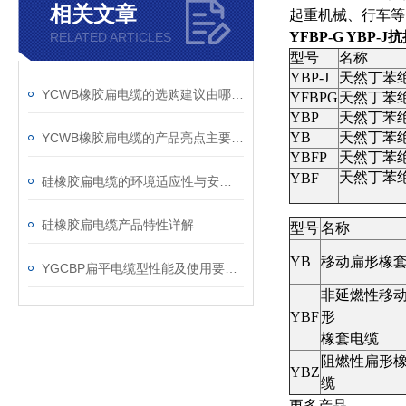
相关文章
起重机械、行车等
YFBP-G YBP-
RELATED ARTICLES
型号
名称
YBP-J
天然丁苯
YCWB橡胶扁电缆的选购建议由哪些?
YFBPG
天然丁苯
YBP
天然丁苯
YB
天然丁苯
YCWB橡胶扁电缆的产品亮点主要包括以下几个方面
YBFP
天然丁苯
天然丁苯
YBF
硅橡胶扁电缆的环境适应性与安装条件
硅橡胶扁电缆产品特性详解
型号
名称
YB
移动扁形橡
YGCBP扁平电缆型性能及使用要求详解
非延燃性移
YBF
形
橡套电缆
阻燃性扁形
YBZ
缆
更多产品