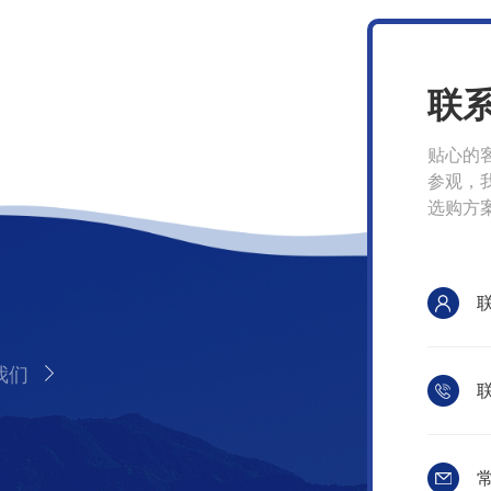
联
贴心的
参观，
选购方
我们
联
常