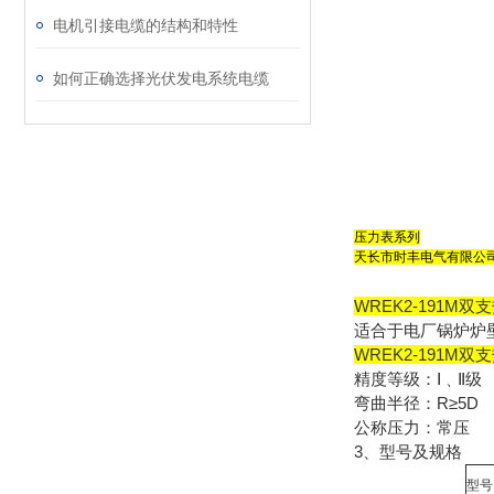
电机引接电缆的结构和特性
如何正确选择光伏发电系统电缆
压力表系列
天长市时丰电气有限公司
WREK2-191M双支
适合于电厂锅炉炉
WREK2-191M双支
精度等级：Ⅰ﹑Ⅱ级
弯曲半径：R≥5D
公称压力：常压
3、型号及规格
型号