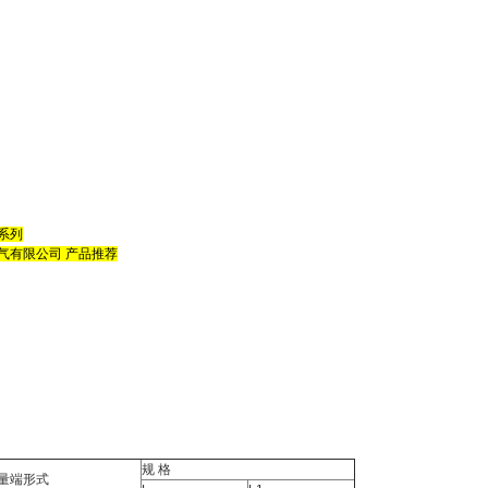
系列
气有限公司
产品推荐
规 格
量端形式