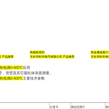
热电阻系列
双金属温度计
 产品推荐
天长市时丰电气有限公司
产品推荐
天长市时丰电
热电偶0-600℃
应用
壁，管壁及其它圆柱体表面测量。
热电偶0-600℃
主要技术参数
分度号
测温范围℃
测