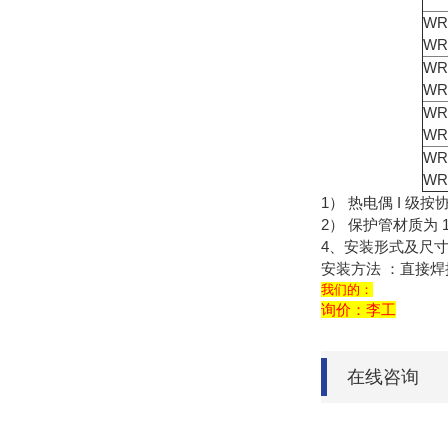
WR
WR
WR
WR
WR
WR
WR
WR
1） 热电偶 I 级
2） 保护管材质为 1
4、安装形式及尺
安装方法 ：直接焊
我们的：
询价：李工
在线咨询