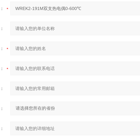
：
：
：
：
：
：
：