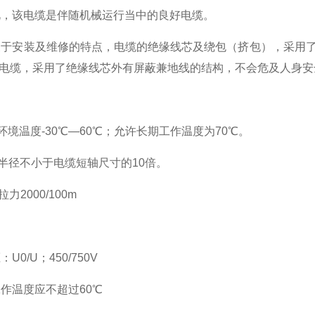
此，该电缆是伴随机械运行当中的良好电缆。
安装及维修的特点，电缆的绝缘线芯及绕包（挤包），采用了不
6KW电缆，采用了绝缘线芯外有屏蔽兼地线的结构，不会危及人身
温度-30℃—60℃；允许长期工作温度为70℃。
径不小于电缆短轴尺寸的10倍。
000/100m
/U；450/750V
温度应不超过60℃