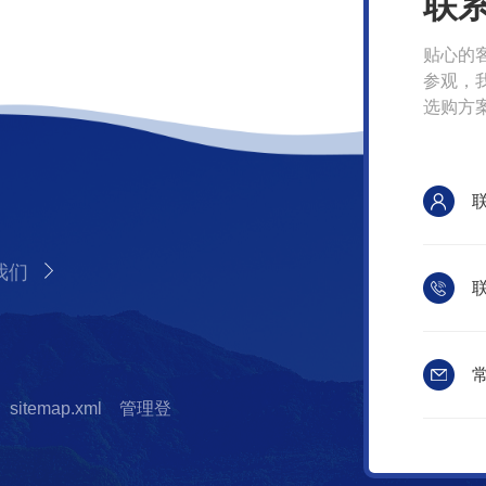
联
贴心的
参观，
选购方
我们
联
常
sitemap.xml
管理登