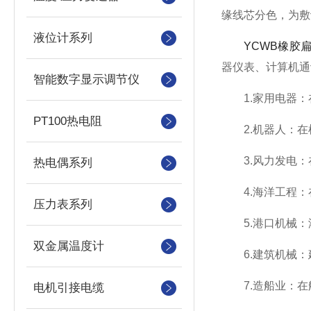
缘线芯分色，为敷
液位计系列
YCWB橡胶
器仪表、计算机通
智能数字显示调节仪
1.家用电器：
PT100热电阻
2.机器人：在
3.风力发电：
热电偶系列
4.海洋工程：
压力表系列
5.港口机械：
双金属温度计
6.建筑机械：
7.造船业：在
电机引接电缆